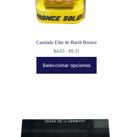
Candado Elite de Barril Bronce
Rango
$
4,03
-
$
9,31
de
Este
precios:
producto
Seleccionar opciones
desde
tiene
$4,03
múltiples
hasta
variantes.
$9,31
Las
opciones
se
pueden
elegir
en
la
página
de
producto