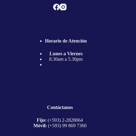
la
página
de
producto
Horario de Atención
Horario de Atención
Lunes a Viernes
8.30am a 5.30pm
Contáctanos
Contáctanos
Fijo:
(+593) 2-2828064
Móvil:
(+593) 99 869 7360