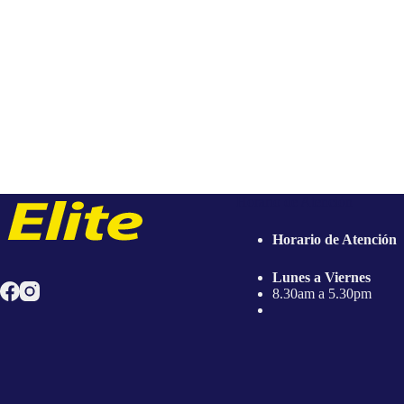
la
la
página
p
de
d
producto
p
Horario de Atención
Horario de Atención
Lunes a Viernes
8.30am a 5.30pm