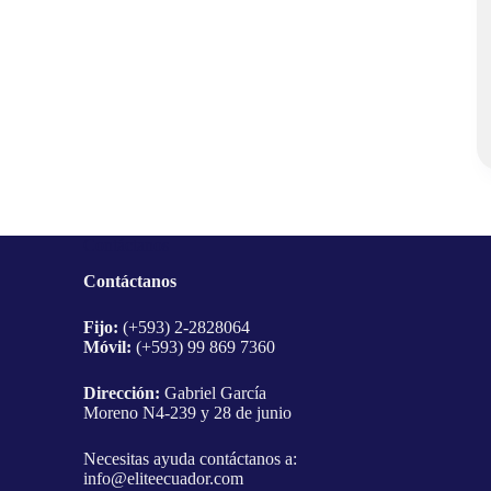
ágina
e
roducto
Contáctanos
Contáctanos
Fijo:
(+593) 2-2828064
Móvil:
(+593) 99 869 7360
Dirección:
Gabriel García
Moreno N4-239 y 28 de junio
Necesitas ayuda contáctanos a:
info@eliteecuador.com