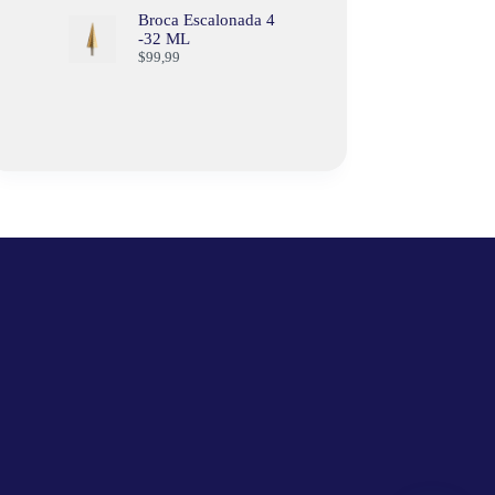
Broca Escalonada 4
-32 ML
$
99,99