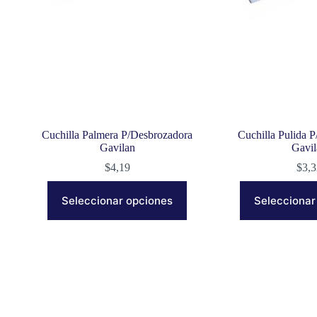
Cuchilla Palmera P/Desbrozadora
Cuchilla Pulida 
Gavilan
Gavi
$
4,19
$
3,
Este
E
producto
p
Seleccionar opciones
Seleccionar
tiene
ti
múltiples
m
variantes.
va
Las
L
opciones
o
se
s
pueden
p
elegir
el
en
e