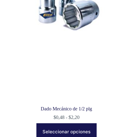
se
pueden
elegir
en
la
página
de
producto
Dado Mecánico de 1/2 plg
Rango
$
0,48
-
$
2,20
de
Este
precios:
producto
Seleccionar opciones
desde
tiene