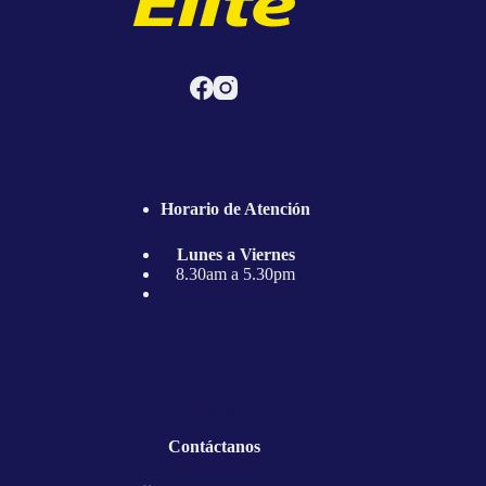
se
pueden
elegir
en
la
página
de
producto
Horario de Atención
Horario de Atención
Lunes a Viernes
8.30am a 5.30pm
Contáctanos
Contáctanos