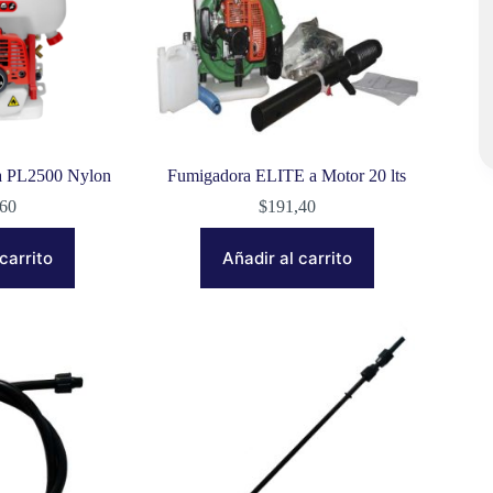
ta PL2500 Nylon
Fumigadora ELITE a Motor 20 lts
,60
$
191,40
carrito
Añadir al carrito