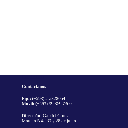
Contáctanos
Contáctanos
Fijo:
(+593) 2-2828064
Móvil:
(+593) 99 869 7360
Dirección:
Gabriel García
Moreno N4-239 y 28 de junio