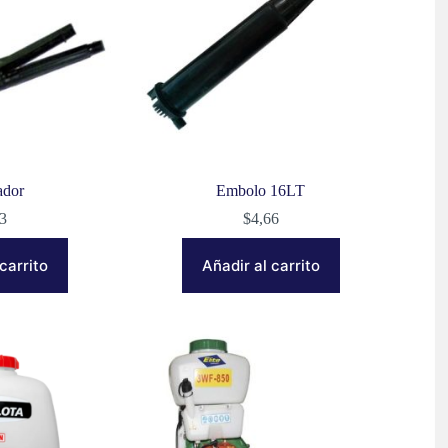
ador
Embolo 16LT
63
$
4,66
carrito
Añadir al carrito