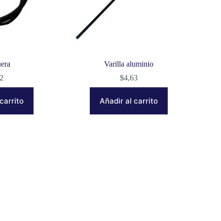
era
Varilla aluminio
12
$
4,63
carrito
Añadir al carrito