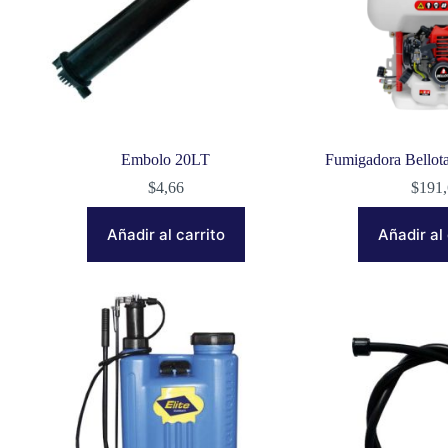
Embolo 20LT
Fumigadora Bello
$
4,66
$
191
Añadir al carrito
Añadir al 