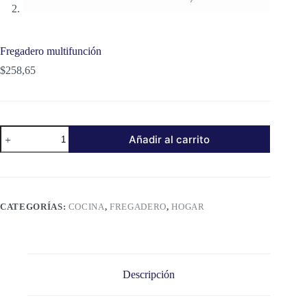
Fregadero multifunción
$
258,65
Fregadero
Añadir al carrito
multifunción
cantidad
CATEGORÍAS:
COCINA
,
FREGADERO
,
HOGAR
Descripción