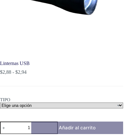
Linternas USB
Rango
$
2,88
-
$
2,94
de
precios:
desde
$2,88
TIPO
hasta
$2,94
Linternas
Añadir al carrito
USB
cantidad