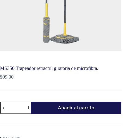
MS350 Trapeador retractril giratoria de microfibra.
$
99,00
MS350
Añadir al carrito
Trapeador
retractril
giratoria
de
microfibra.
cantidad