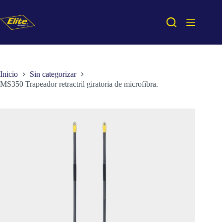
Saltar
al
contenido
Inicio
Sin categorizar
MS350 Trapeador retractril giratoria de microfibra.