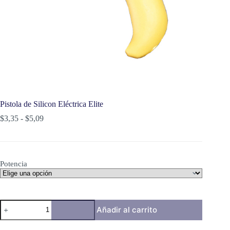
Pistola de Silicon Eléctrica Elite
Rango
$
3,35
-
$
5,09
de
precios:
desde
$3,35
Potencia
hasta
$5,09
Pistola
Añadir al carrito
de
Silicon
Eléctrica